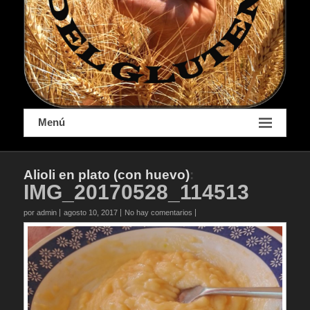
Menú
Alioli en plato (con huevo)
:
IMG_20170528_114513
por admin
agosto 10, 2017
No hay comentarios