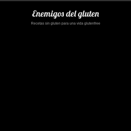
Saltar
al
Enemigos del gluten
contenido
Recetas sin gluten para una vida glutenfree