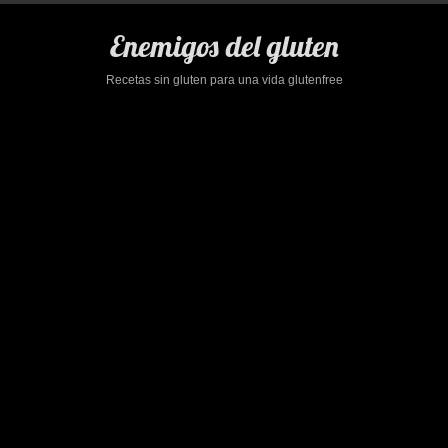
Saltar
al
Enemigos del gluten
contenido
Recetas sin gluten para una vida glutenfree