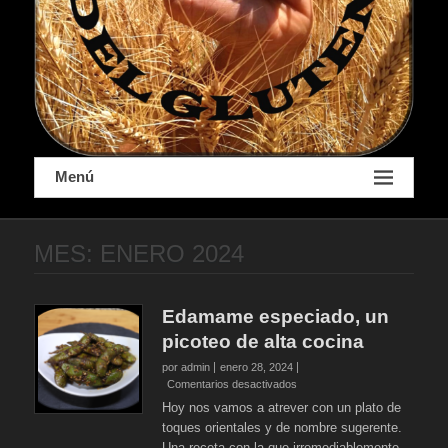
Menú
MES:
ENERO 2024
Edamame especiado, un
picoteo de alta cocina
por admin
enero 28, 2024
en
Comentarios desactivados
Edamame
Hoy nos vamos a atrever con un plato de
especiado,
toques orientales y de nombre sugerente.
un
Una receta con la que irremediablemente