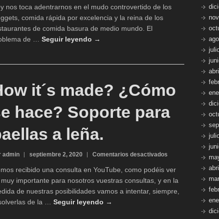
Nuggets
y nos toca adentrarnos en el mudo controvertido de los
dic
de
ggets, comida rápida por excelencia y la reina de los
nov
pollo
staurantes de comida basura de medio mundo. El
oct
caseros
(sin
oblema de …
Seguir leyendo →
ago
gluten,
jul
glutenfree)
jun
abr
feb
How it´s made? ¿Cómo
ene
dic
se hace? Soporte para
oct
sep
aellas a leña.
jul
jun
en
r admin
septiembre 2, 2020
Comentarios desactivados
ma
How
abr
mos recibido una consulta en YouTube, como podéis ver
it
mar
 muy importante para nosotros vuestras consultas, y en la
´s
feb
dida de nuestras posibilidades vamos a intentar, siempre,
made?
ene
¿Cómo
solverlas de la …
Seguir leyendo →
se
dic