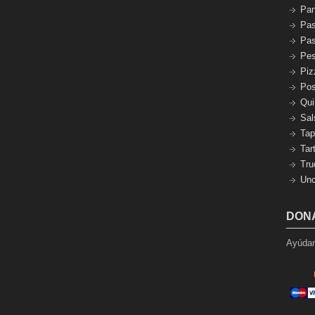
Pa
Pas
Pas
Pe
Piz
Pos
Qui
Sal
Tap
Tar
Tru
Unc
DON
Ayúdan