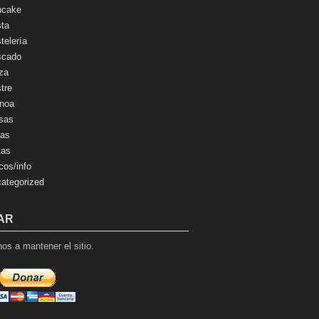
ncake
ta
telería
scado
za
tre
noa
sas
as
tas
cos/info
ategorized
AR
os a mantener el sitio.