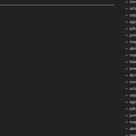
hace?
nov
Soporte
oct
para
sep
paellas
ago
a
jul
leña.
jun
ma
abr
mar
feb
ene
dic
nov
oct
sep
ago
jul
jun
ma
abr
mar