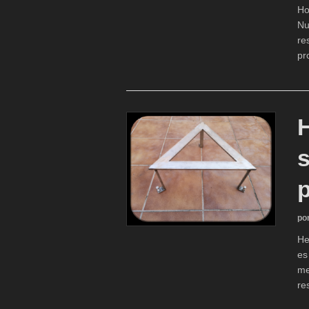
Ho
Nu
re
pr
p
po
He
es
me
re