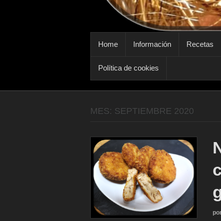
MENÚ PRINCIPAL
Home
Información
Recetas
Política de cookies
MES:
SEPTIEMBRE 2020
c
g
po