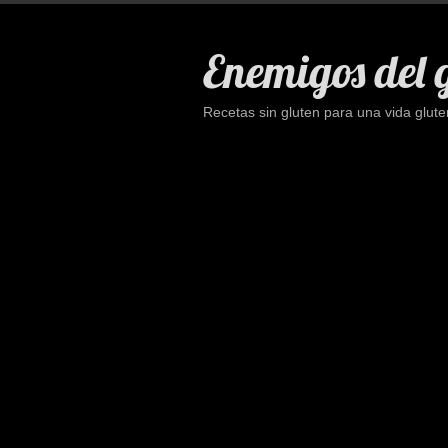
Saltar
al
Enemigos del 
contenido
Recetas sin gluten para una vida glute