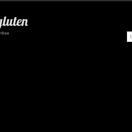
gluten
nfree