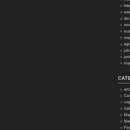
feb
ene
dic
nov
oct
sep
ago
jul
jun
ma
CAT
arr
Car
cre
Gal
Mag
Mar
Pa