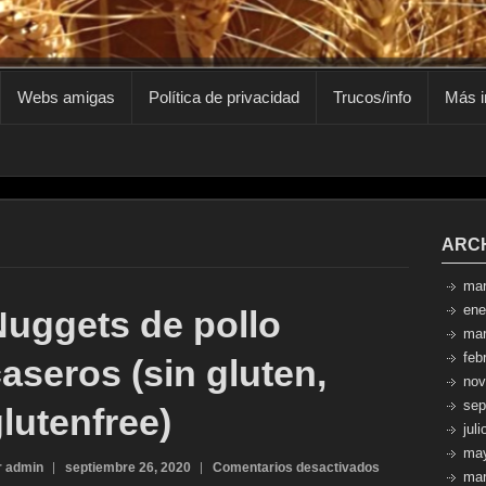
Webs amigas
Política de privacidad
Trucos/info
Más i
ARC
mar
ene
Nuggets de pollo
mar
feb
aseros (sin gluten,
nov
sep
lutenfree)
jul
ma
en
r admin
septiembre 26, 2020
Comentarios desactivados
mar