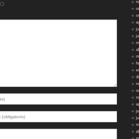
io
n
o
s
a
j
j
m
a
m
f
e
d
n
o
s
a
j
j
m
a
m