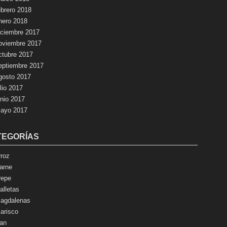
ebrero 2018
nero 2018
iciembre 2017
oviembre 2017
ctubre 2017
eptiembre 2017
gosto 2017
ulio 2017
unio 2017
ayo 2017
TEGORÍAS
rroz
arne
repe
alletas
agdalenas
arisco
an