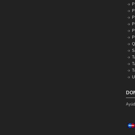
P
P
P
P
P
P
Q
S
T
T
T
U
DO
Ayúda