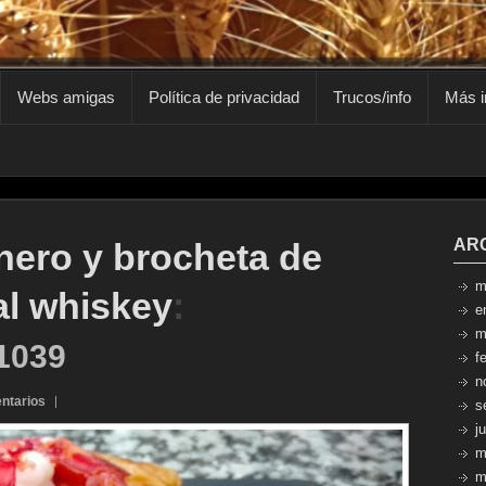
Webs amigas
Política de privacidad
Trucos/info
Más i
AR
nero y brocheta de
m
l whiskey
:
e
m
1039
f
n
ntarios
s
j
m
m