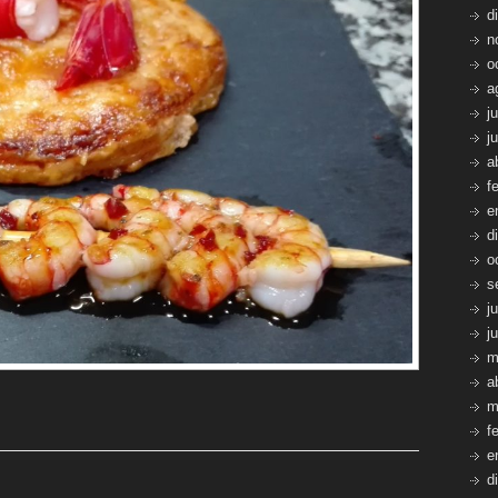
d
n
o
a
j
j
a
f
e
d
o
s
j
j
m
a
m
f
e
d