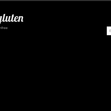
gluten
nfree