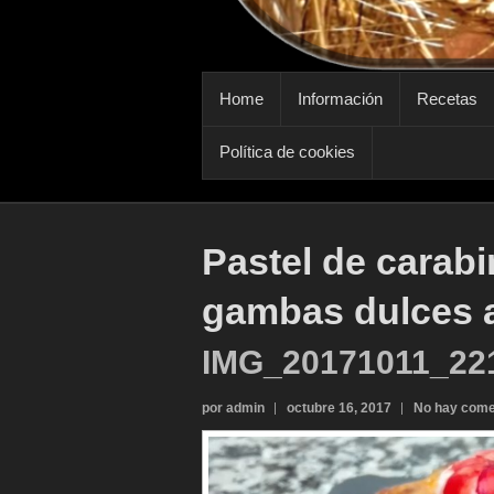
MENÚ PRINCIPAL
Home
Información
Recetas
Política de cookies
Pastel de carabi
gambas dulces a
IMG_20171011_22
por admin
octubre 16, 2017
No hay come