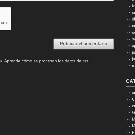
f
e
d
n
o
s
a
j
j
am.
Aprende cómo se procesan los datos de tus
m
CA
a
C
c
G
M
M
P