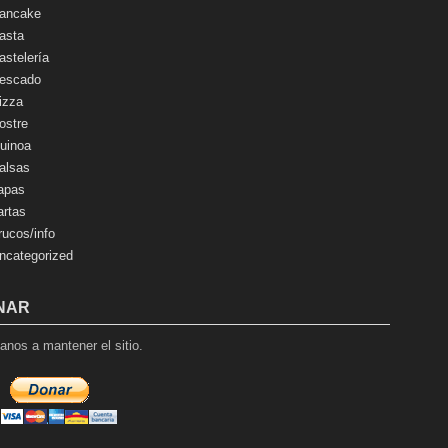
ancake
asta
astelería
escado
izza
ostre
uinoa
alsas
apas
artas
rucos/info
ncategorized
NAR
nos a mantener el sitio.