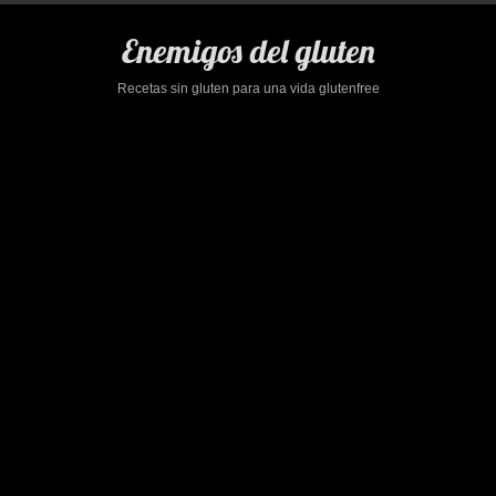
Saltar
al
Enemigos del gluten
contenido
Recetas sin gluten para una vida glutenfree