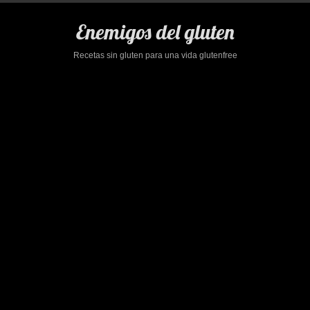
Saltar
al
Enemigos del gluten
contenido
Recetas sin gluten para una vida glutenfree