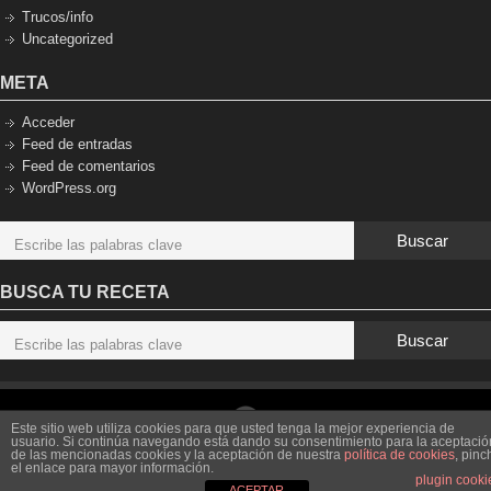
Trucos/info
Uncategorized
META
Acceder
Feed de entradas
Feed de comentarios
WordPress.org
Buscar
BUSCA TU RECETA
Buscar
Este sitio web utiliza cookies para que usted tenga la mejor experiencia de
usuario. Si continúa navegando está dando su consentimiento para la aceptació
de las mencionadas cookies y la aceptación de nuestra
política de cookies
, pinc
Copyright © 2026
Enemigos del gluten
. All Rights Reserved.
el enlace para mayor información.
plugin cooki
Powered by:
WordPress
| Theme:
Simple Catch
ACEPTAR