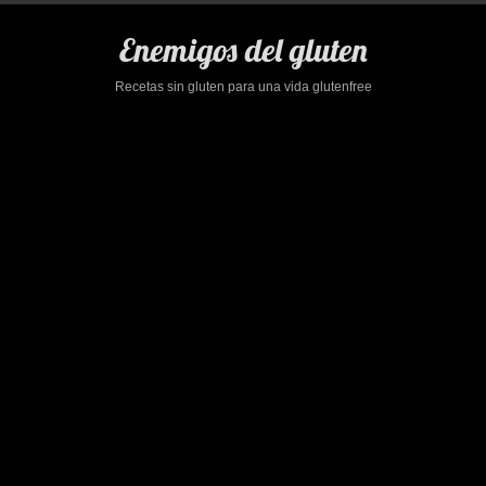
Saltar
al
Enemigos del gluten
contenido
Recetas sin gluten para una vida glutenfree