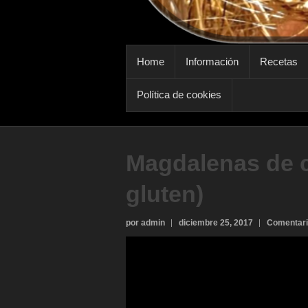
MENÚ PRINCIPAL
Home
Información
Recetas
Política de cookies
Magdalenas de c
gluten)
por admin
diciembre 25, 2017
Comentari