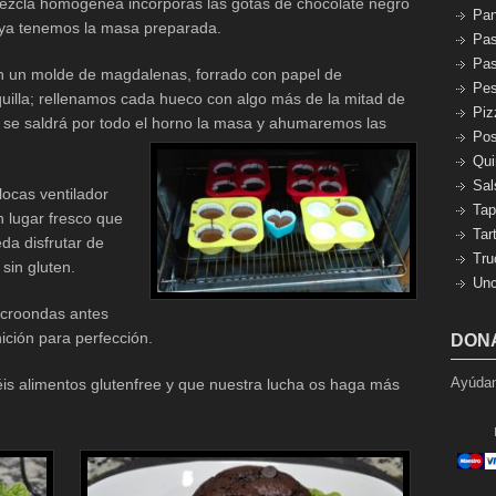
ezcla homogénea incorporas las gotas de chocolate negro
Pa
 ya tenemos la masa preparada.
Pas
Pas
n un molde de magdalenas, forrado con papel de
Pe
uilla; rellenamos cada hueco con algo más de la mitad de
Piz
 se saldrá por todo el horno la masa y ahumaremos las
Pos
Qui
Sal
locas ventilador
Tap
n lugar fresco que
Tar
da disfrutar de
Tru
sin gluten.
Unc
icroondas antes
ición para perfección.
DON
Ayúdan
is alimentos glutenfree y que nuestra lucha os haga más