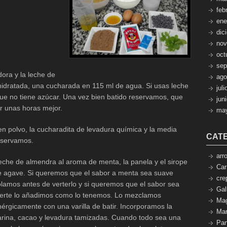
feb
ene
dic
nov
oct
sep
dora y la leche de
ago
idratada, una cucharada en 115 ml de agua. Si usas leche
jul
e no tiene azúcar. Una vez bien batido reservamos, que
jun
ar unas horas mejor.
ma
en polvo, la cucharadita de levadura química y la media
CAT
eservamos.
arr
eche de almendra al aroma de menta, la panela y el sirope
Car
e agave. Si queremos que el sabor a
menta sea suave
cre
lamos antes de verterlo y si queremos que el sabor sea
Gal
uerte lo añadimos como lo tenemos. Lo mezclamos
Mag
érgicamente con una varilla de batir. Incorporamos la
Mar
arina, cacao y levadura tamizadas. Cuando todo sea una
Pa