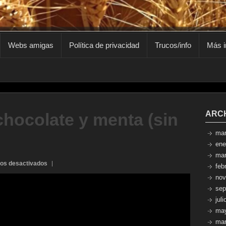
Webs amigas
Política de privacidad
Trucos/info
Más i
ARC
hocolate y menta (sin
mar
ene
mar
en
os desactivados
feb
Magdalenas
nov
de
sep
chocolate
jul
y
ma
menta
(sin
mar