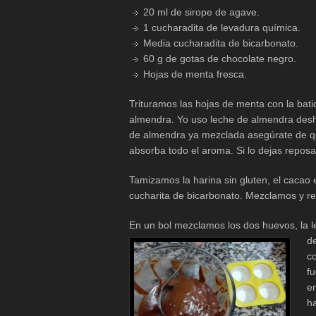
20 ml de sirope de agave.
1 cucharadita de levadura química.
Media cucharadita de bicarbonato.
60 g de gotas de chocolate negro.
Hojas de menta fresca.
Trituramos las hojas de menta con la bati
almendra. Yo uso leche de almendra desh
de almendra ya mezclada asegúrate de qu
absorba todo el aroma. Si lo dejas repos
Tamizamos la harina sin gluten, el cacao 
cucharita de bicarbonato. Mezclamos y r
En un bol mezclamos los dos huevos, la l
d
co
f
en
h