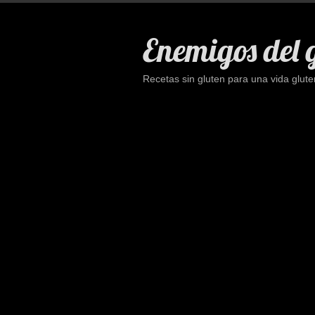
Saltar
al
Enemigos del 
contenido
Recetas sin gluten para una vida glute