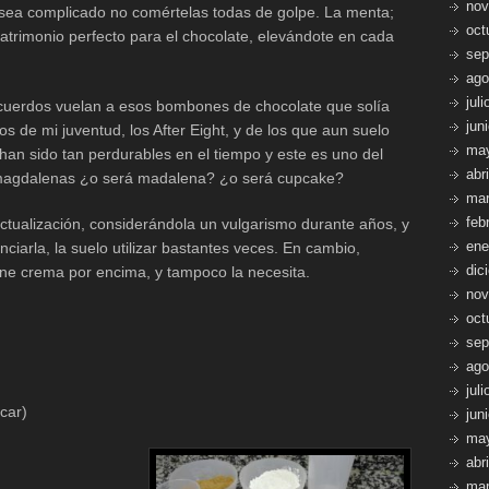
nov
 sea complicado no comértelas todas de golpe. La menta;
oct
matrimonio perfecto para el chocolate, elevándote en cada
sep
ago
jul
uerdos vuelan a esos bombones de chocolate que solía
jun
os de mi juventud, los After Eight, y de los que aun suelo
ma
han sido tan perdurables en el tiempo y este es uno del
abr
agdalenas ¿o será madalena? ¿o será cupcake?
mar
feb
ctualización, considerándola un vulgarismo durante años, y
ene
iarla, la suelo utilizar bastantes veces. En cambio,
dic
ne crema por encima, y tampoco la necesita.
nov
oct
sep
ago
jul
car)
jun
ma
abr
mar