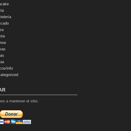
ncake
ta
telería
scado
za
tre
noa
sas
as
tas
cos/info
ategorized
AR
os a mantener el sitio.