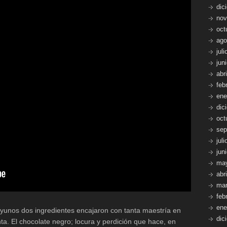
gluten)
dic
nov
oct
ago
jul
jun
abr
feb
ene
dic
oct
sep
jul
jun
ma
abr
mar
feb
ene
sayunos dos ingredientes encajaron con tanta maestría en
dic
ta. El chocolate negro; locura y perdición que hace, en