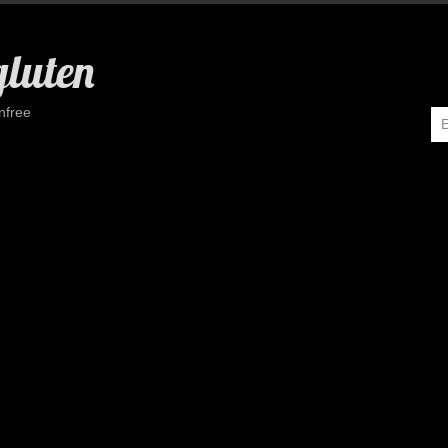
gluten
nfree