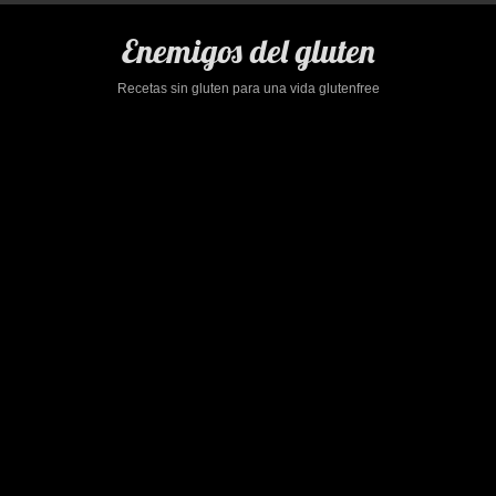
Saltar
al
Enemigos del gluten
contenido
Recetas sin gluten para una vida glutenfree