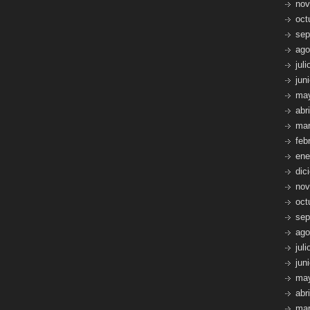
nov
oct
sep
ago
jul
jun
ma
abr
mar
feb
ene
dic
nov
oct
sep
ago
jul
jun
ma
abr
mar