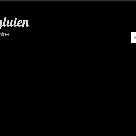
gluten
nfree