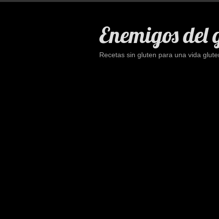
Saltar
al
Enemigos del 
contenido
Recetas sin gluten para una vida glute