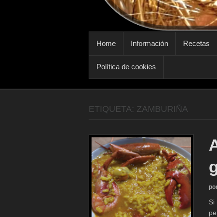
MENÚ PRINCIPAL
Home
Información
Recetas
Política de cookies
ETIQUETA:
ZAMBURIÑA
po
Si
pe