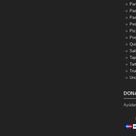
Pa
Pas
Pas
Pe
Piz
Pos
Qui
Sal
Tap
Tar
Tru
Unc
DON
Ayúdan