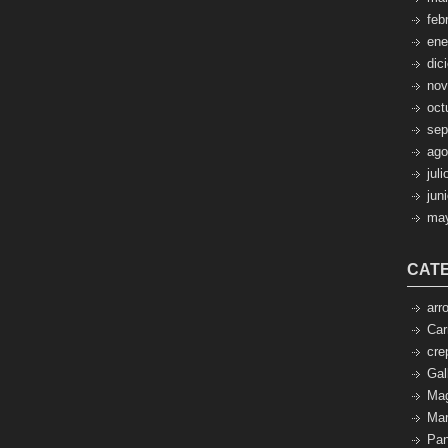
feb
ene
dic
nov
oct
sep
ago
jul
jun
ma
CAT
arr
Car
cre
Gal
Mag
Mar
Pa