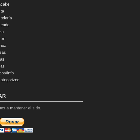
ncake
ta
telería
scado
za
tre
noa
sas
as
tas
cos/info
ategorized
AR
os a mantener el sitio.