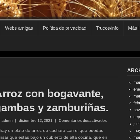
Webs amigas
Política de privacidad
Trucos/info
Más i
ARC
mar
ene
Arroz con bogavante,
mar
feb
gambas y zamburiñas.
nov
sep
en
r admin
diciembre 12, 2021
Comentarios desactivados
jul
Arroz
 hay un plato de arroz de cuchara con el que puedas
ma
con
nsar que estas bajo un cubierto de alta cocina, que en
mar
bogavante,