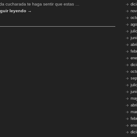
da cucharada te haga sentir que estas …
gambas
dic
y
guir leyendo →
nov
zamburiñas.
oct
ago
jul
jun
abr
feb
ene
dic
oct
sep
jul
jun
ma
abr
mar
feb
ene
dic